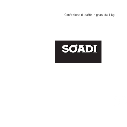
Confezione di caffè in grani da 1 kg
Via Ma
Castel
tel. +
e-mail:
P. IVA