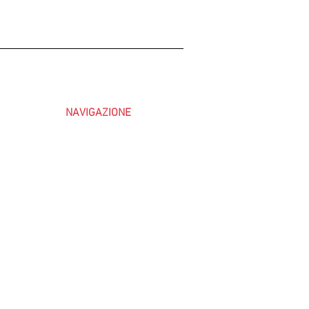
NAVIGAZIONE
HOME
CHI SIAMO
IL NOSTRO CAFFÈ
I NOSTRI PRODOTTI
CONTATTI