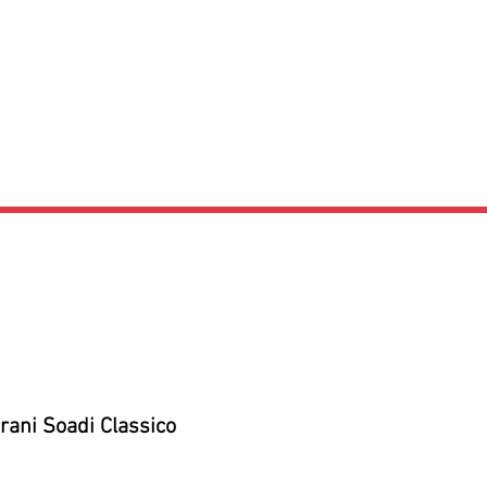
in grani
Contatti
grani Soadi Classico