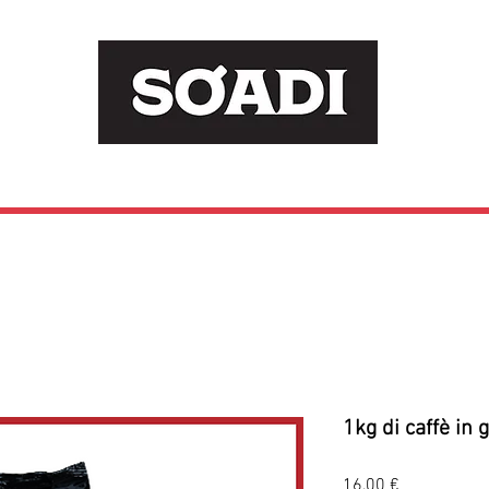
Il nostro Caffè
Cialde
Capsule
Caffè 
1kg di caffè in 
Prezzo
16,00 €