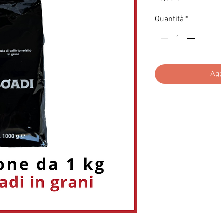
Quantità
*
Agg